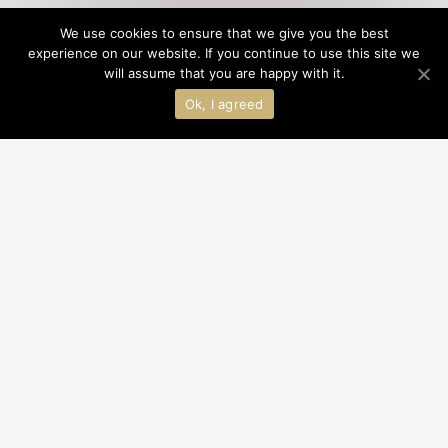
We use cookies to ensure that we give you the best
experience on our website. If you continue to use this site we
will assume that you are happy with it.
法律条款
客人隐私政策
Cookies政策
版权所有©2021北京凯燕国际饭店管理有限公司｜
京ICP备2020045471号-1 ｜
Ok, I agreed
公安备案11010502043512