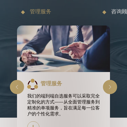
管理服务
咨询
管理服务
们首
在
我们的端到端自选服务可以采取完全
可持
询
定制化的方式——从全面管理服务到
，您
愿
精准的单项服务，旨在满足每一位客
的销
户的个性化需求。
够运
胜策