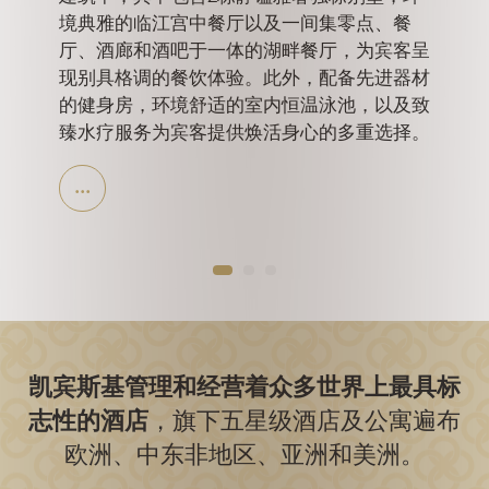
、私人
心，为
境典雅的临江宫中餐厅以及一间集零点、餐
验。
厅、酒廊和酒吧于一体的湖畔餐厅，为宾客呈
现别具格调的餐饮体验。此外，配备先进器材
的健身房，环境舒适的室内恒温泳池，以及致
臻水疗服务为宾客提供焕活身心的多重选择。
凯宾斯基管理和经营着众多世界上最具
标
志性的酒店
，旗下五星级酒店及
公寓遍布
欧洲、中东非地区、亚洲和美洲。