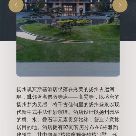
扬州凯宾斯基酒店坐落在秀美的扬州古运河
蒙古
畔，毗邻著名佛教寺庙——高旻寺，以盛唐的
位于北京
作为蒙
扬州梦为灵感，将千古佳句里的扬州盛景以现
式风格与
基可汗
代新中式手法惟妙演绎。酒店设计以扬州园林
的游客打
于乌兰
的桥、水、叠石等元素贯穿始终，营造诗意旅
间全新装
间豪华
居目的地。酒店拥有93间客房分布在6栋雅韵
议室、一
迎的餐
建筑中，其中包含2栋静谧雅奢独栋别墅，环