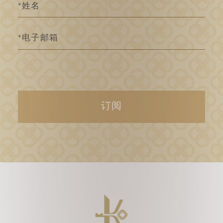
姓
名
电
子
邮
箱
订阅