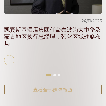
024
24/11/2025
：
凯宾斯基酒店集团任命秦波为大中华及
—
蒙古地区执行总经理，强化区域战略布
局
的
基
划者
的
查看全部媒体报道